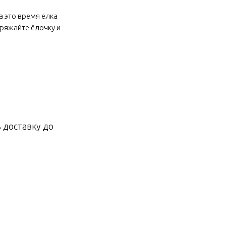
а это время ёлка
аряжайте ёлочку и
 доставку до