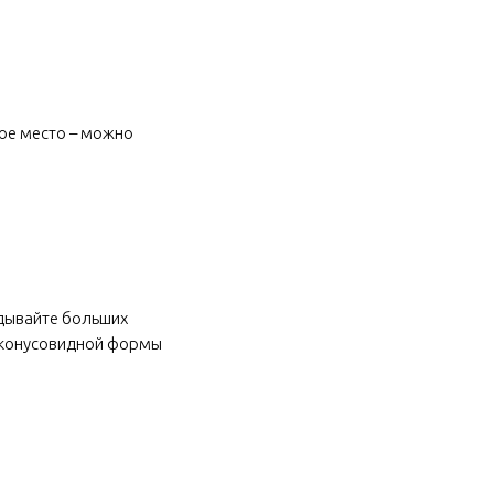
ное место – можно
адывайте больших
й конусовидной формы