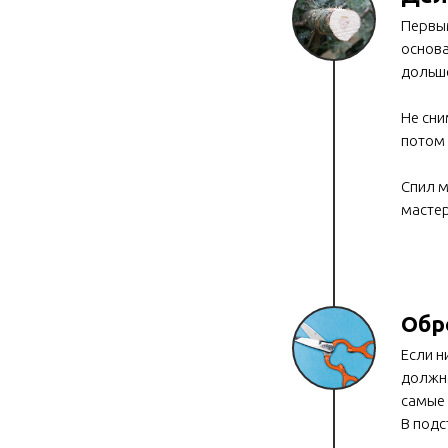
Первым
основа
дольше
Не сни
потом 
Спил м
мастер
Обр
Если н
должна
самые 
В подс