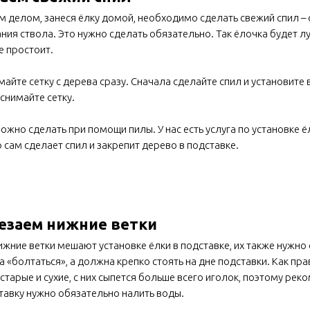
 делом, занеся ёлку домой, необходимо сделать свежий спил – о
ния ствола. Это нужно сделать обязательно. Так ёлочка будет л
 простоит.
майте сетку с дерева сразу. Сначала сделайте спил и установите 
снимайте сетку.
ожно сделать при помощи пилы. У нас есть услуга по установке ё
 сам сделает спил и закрепит дерево в подставке.
езаем нижние ветки
ижние ветки мешают установке ёлки в подставке, их также нужно 
 «болтаться», а должна крепко стоять на дне подставки. Как пра
старые и сухие, с них сыпется больше всего иголок, поэтому рек
тавку нужно обязательно налить воды.