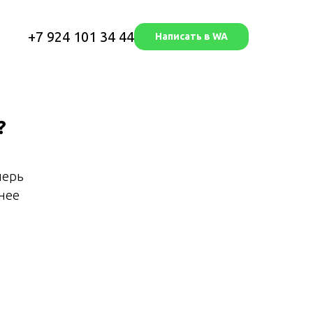
+7 924 101 34 44
Написать в WA
?
перь
нее