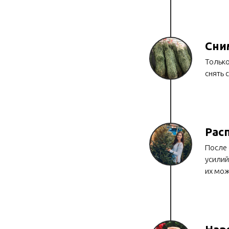
Сни
Только
снять 
Рас
После 
усилий
их мож