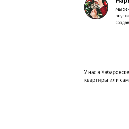
Нар
Мы рек
опусти
созда
У нас в Хабаровск
квартиры или само