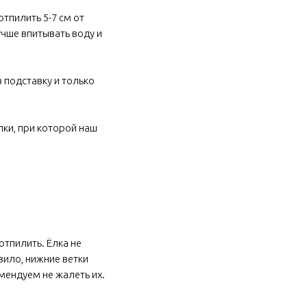
тпилить 5-7 см от
учше впитывать воду и
в подставку и только
лки, при которой наш
отпилить. Ёлка не
вило, нижние ветки
омендуем не жалеть их.